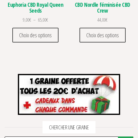
Euphoria CBD Royal Queen
CBD Nordle féminisée CBD
Seeds
Crew
Plage de prix : 9,00€ à 65,00€
9,00
€
–
65,00
€
44,00
€
Ce produit a plusieurs variations. Les optio
Ce prod
Choix des options
Choix des options
CHERCHER UNE GRAINE