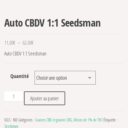
-1% THC
Auto CBDV 1:1 Seedsman
Plage de prix : 11,00€ à 62,00€
11,00
€
–
62,00
€
Auto CBDV 1:1 Seedsman
Quantité
quantité de Auto CBDV 1:1 Seedsman
Ajouter au panier
UGS :
ND
Catégories :
Graines CBD et graines CBG
,
Moins de 1% de THC
Étiquette :
Seedsman