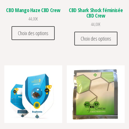
CBD Mango Haze CBD Crew
CBD Shark Shock féminisée
CBD Crew
44,00
€
44,00
€
Ce produit a plusieurs variations. Les optio
Choix des options
Ce prod
Choix des options