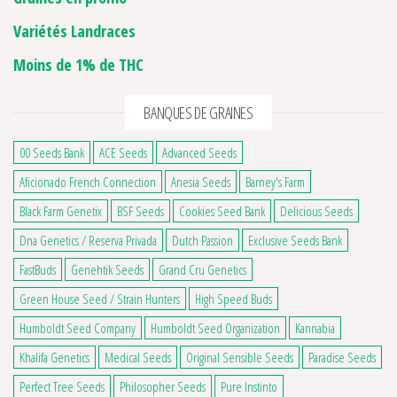
Variétés Landraces
Moins de 1% de THC
BANQUES DE GRAINES
00 Seeds Bank
ACE Seeds
Advanced Seeds
Aficionado French Connection
Anesia Seeds
Barney's Farm
Black Farm Genetix
BSF Seeds
Cookies Seed Bank
Delicious Seeds
Dna Genetics / Reserva Privada
Dutch Passion
Exclusive Seeds Bank
FastBuds
Genehtik Seeds
Grand Cru Genetics
Green House Seed / Strain Hunters
High Speed Buds
Humboldt Seed Company
Humboldt Seed Organization
Kannabia
Khalifa Genetics
Medical Seeds
Original Sensible Seeds
Paradise Seeds
Perfect Tree Seeds
Philosopher Seeds
Pure Instinto