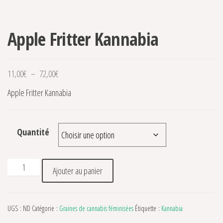
Apple Fritter Kannabia
Plage de prix : 11,00€ à 72,00€
11,00
€
–
72,00
€
Apple Fritter Kannabia
Quantité
quantité de Apple Fritter Kannabia
Ajouter au panier
UGS :
ND
Catégorie :
Graines de cannabis féminisées
Étiquette :
Kannabia