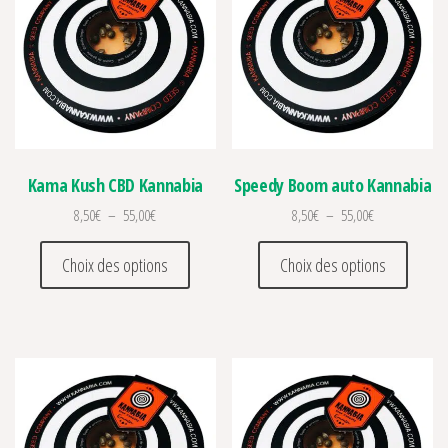
Kama Kush CBD Kannabia
Speedy Boom auto Kannabia
Plage de prix : 8,50€ à 55,00€
Plage de prix :
8,50
€
–
55,00
€
8,50
€
–
55,00
€
Ce produit a plusieurs variations. Les optio
Ce prod
Choix des options
Choix des options