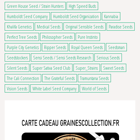
Green House Seed / Strain Hunters
High Speed Buds
Humboldt Seed Company
Humboldt Seed Organization
Kannabia
Khalifa Genetics
Medical Seeds
Original Sensible Seeds
Paradise Seeds
Perfect Tree Seeds
Philosopher Seeds
Pure Instinto
Purple City Genetics
Ripper Seeds
Royal Queen Seeds
Seedsman
Seedstockers
Sensi Seeds / Sensi Seeds Research
Serious Seeds
Silent Seeds
Super Sativa Seed Club
Super_Strains
Sweet Seeds
The Cali Connection
The Grateful Seeds
Tramuntana Seeds
Vision Seeds
White Label Seed Company
World of Seeds