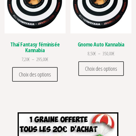
Thaï Fantasy féminisée
Gnomo Auto Kannabia
Kannabia
Plage de prix 
8,50
€
–
350,00
€
Plage de prix : 7,20€ à 295,00€
7,20
€
–
295,00
€
Ce prod
Choix des options
Ce produit a plusieurs variations. Les optio
Choix des options