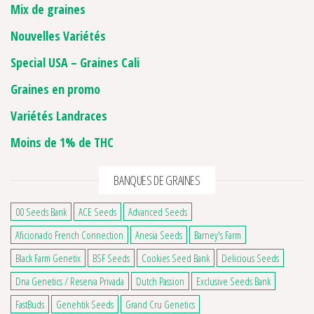
Mix de graines
Nouvelles Variétés
Special USA – Graines Cali
Graines en promo
Variétés Landraces
Moins de 1% de THC
BANQUES DE GRAINES
00 Seeds Bank
ACE Seeds
Advanced Seeds
Aficionado French Connection
Anesia Seeds
Barney's Farm
Black Farm Genetix
BSF Seeds
Cookies Seed Bank
Delicious Seeds
Dna Genetics / Reserva Privada
Dutch Passion
Exclusive Seeds Bank
FastBuds
Genehtik Seeds
Grand Cru Genetics