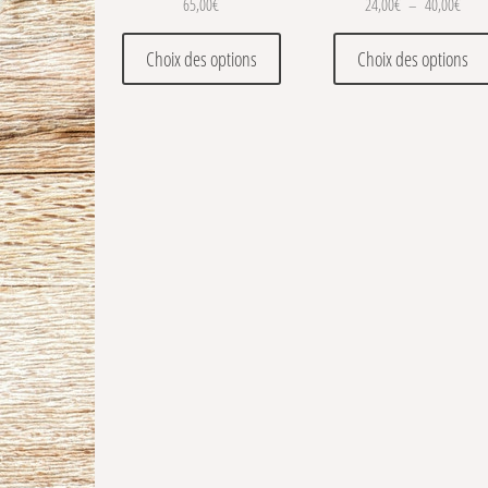
Plage
65,00
€
24,00
€
–
40,00
€
Ce produit a plusieurs variations
Choix des options
Choix des options