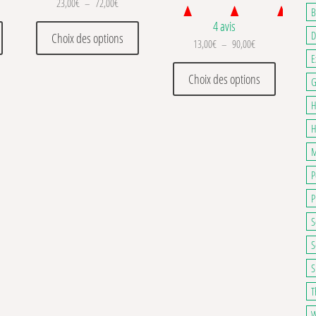
 de prix : 24,00€ à 40,00€
Plage de prix : 23,00€ à 72,00€
23,00
€
–
72,00
€
B
4 avis
. Les options peuvent être choisies sur la page du produit
Ce produit a plusieurs variations. Les options peuvent être choisies sur la pa
Ce produit a plusieurs variations. Les optio
D
Choix des options
Plage de prix : 1
13,00
€
–
90,00
€
E
Ce produit
Choix des options
G
H
H
M
P
P
S
S
S
T
W