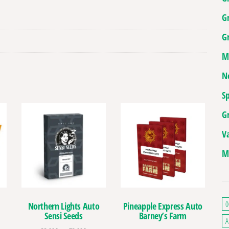
G
Gr
M
N
Sp
G
V
M
0
Northern Lights Auto
Pineapple Express Auto
Sensi Seeds
Barney’s Farm
A