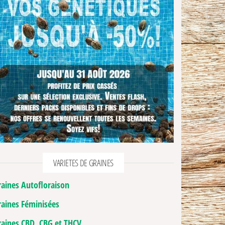
VARIETES DE GRAINES
raines Autofloraison
raines Féminisées
raines CBD, CBG et THCV