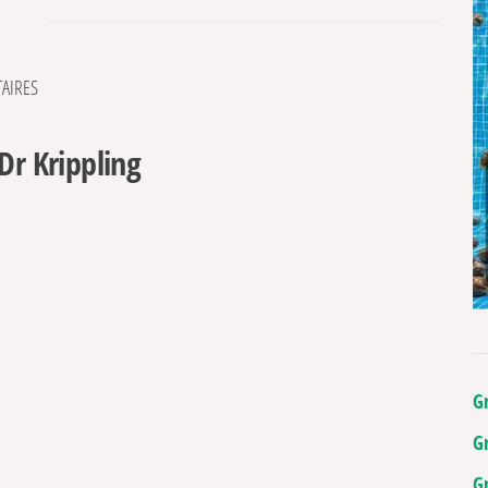
AIRES
Dr Krippling
G
G
G