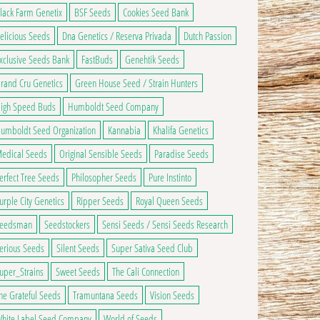
lack Farm Genetix
BSF Seeds
Cookies Seed Bank
ge du produit
ns peuvent être choisies sur la page du produit
elicious Seeds
Dna Genetics / Reserva Privada
Dutch Passion
3,00€ à 90,00€
xclusive Seeds Bank
FastBuds
Genehtik Seeds
 a plusieurs variations. Les options peuvent être choisies sur la page du produ
rand Cru Genetics
Green House Seed / Strain Hunters
igh Speed Buds
Humboldt Seed Company
umboldt Seed Organization
Kannabia
Khalifa Genetics
edical Seeds
Original Sensible Seeds
Paradise Seeds
erfect Tree Seeds
Philosopher Seeds
Pure Instinto
urple City Genetics
Ripper Seeds
Royal Queen Seeds
eedsman
Seedstockers
Sensi Seeds / Sensi Seeds Research
erious Seeds
Silent Seeds
Super Sativa Seed Club
uper_Strains
Sweet Seeds
The Cali Connection
he Grateful Seeds
Tramuntana Seeds
Vision Seeds
hite Label Seed Company
World of Seeds