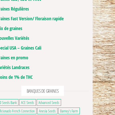
raines Régulières
aines Fast Version/ Floraison rapide
ix de graines
ouvelles Variétés
ecial USA – Graines Cali
raines en promo
ariétés Landraces
oins de 1% de THC
BANQUES DE GRAINES
0 Seeds Bank
ACE Seeds
Advanced Seeds
ficionado French Connection
Anesia Seeds
Barney's Farm