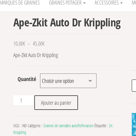
MARQUES DE GRAINES
GRAINES POTAGER
ACCESSOIRES
M
Ape-Zkit Auto Dr Krippling
Plage de prix : 10,00€ à 45,00€
10,00
€
–
45,00
€
Ape-Zkit Auto Dr Krippling
Quantité
Re
quantité de Ape-Zkit Auto Dr Krippling
Ajouter au panier
UGS :
ND
Catégorie :
Graines de cannabis autoflofloraison
Étiquette :
Dr.
Krippling