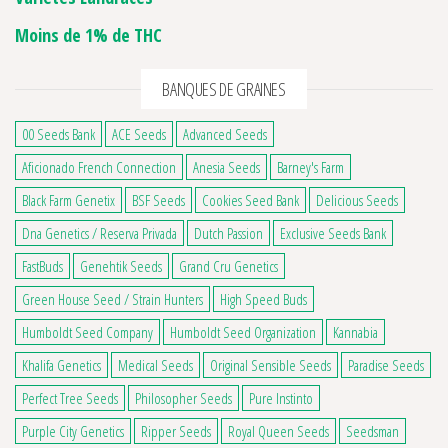
Moins de 1% de THC
BANQUES DE GRAINES
00 Seeds Bank
ACE Seeds
Advanced Seeds
Aficionado French Connection
Anesia Seeds
Barney's Farm
Black Farm Genetix
BSF Seeds
Cookies Seed Bank
Delicious Seeds
Dna Genetics / Reserva Privada
Dutch Passion
Exclusive Seeds Bank
FastBuds
Genehtik Seeds
Grand Cru Genetics
Green House Seed / Strain Hunters
High Speed Buds
Humboldt Seed Company
Humboldt Seed Organization
Kannabia
Khalifa Genetics
Medical Seeds
Original Sensible Seeds
Paradise Seeds
Perfect Tree Seeds
Philosopher Seeds
Pure Instinto
Purple City Genetics
Ripper Seeds
Royal Queen Seeds
Seedsman