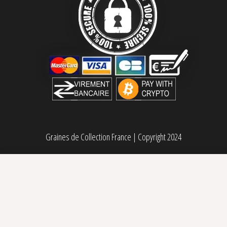
Graines de Collection France
|
Copyright 2024
Amnesia Glue féminisée BSF Seeds
Plage de p
14,00
€
–
48,00
€