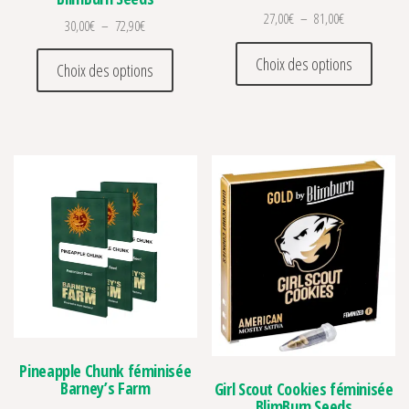
Plage de prix 
27,00
€
–
81,00
€
Plage de prix : 30,00€ à 72,90€
30,00
€
–
72,90
€
Ce prod
Ce produit a plusieurs variations. Les optio
Choix des options
Choix des options
Pineapple Chunk féminisée
Barney’s Farm
Girl Scout Cookies féminisée
BlimBurn Seeds