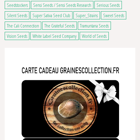
Seedstockers
Sensi Seeds / Sensi Seeds Research
Serious Seeds
Silent Seeds
Super Sativa Seed Club
Super_Strains
Sweet Seeds
The Cali Connection
The Grateful Seeds
Tramuntana Seeds
Vision Seeds
White Label Seed Company
World of Seeds