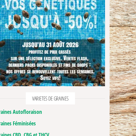
VARIETES DE GRAINES
raines Autofloraison
raines Féminisées
raines CBD, CBG et THCV