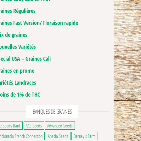
raines Régulières
aines Fast Version/ Floraison rapide
ix de graines
ouvelles Variétés
ecial USA – Graines Cali
raines en promo
ariétés Landraces
oins de 1% de THC
BANQUES DE GRAINES
0 Seeds Bank
ACE Seeds
Advanced Seeds
ficionado French Connection
Anesia Seeds
Barney's Farm