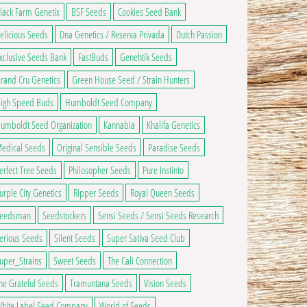
lack Farm Genetix
BSF Seeds
Cookies Seed Bank
elicious Seeds
Dna Genetics / Reserva Privada
Dutch Passion
xclusive Seeds Bank
FastBuds
Genehtik Seeds
1,00€ à 78,00€
ns peuvent être choisies sur la page du produit
ge du produit
rand Cru Genetics
Green House Seed / Strain Hunters
 a plusieurs variations. Les options peuvent être choisies sur la page du produ
igh Speed Buds
Humboldt Seed Company
umboldt Seed Organization
Kannabia
Khalifa Genetics
edical Seeds
Original Sensible Seeds
Paradise Seeds
erfect Tree Seeds
Philosopher Seeds
Pure Instinto
urple City Genetics
Ripper Seeds
Royal Queen Seeds
eedsman
Seedstockers
Sensi Seeds / Sensi Seeds Research
erious Seeds
Silent Seeds
Super Sativa Seed Club
uper_Strains
Sweet Seeds
The Cali Connection
he Grateful Seeds
Tramuntana Seeds
Vision Seeds
hite Label Seed Company
World of Seeds