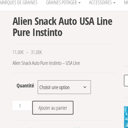
MARQUES DE GRAINES
GRAINES POTAGER
ACCESSOIRES
M
Alien Snack Auto USA Line
Pure Instinto
Plage de prix : 11,00€ à 31,00€
11,00
€
–
31,00
€
Alien Snack Auto Pure Instinto – USA Line
Re
Quantité
quantité de Alien Snack Auto USA Line Pure Instinto
Ajouter au panier