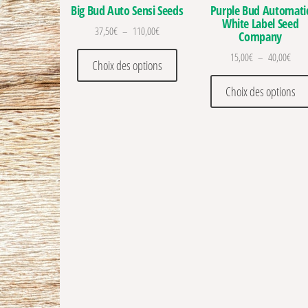
Big Bud Auto Sensi Seeds
Purple Bud Automati
White Label Seed
Plage de prix : 37,50€ à 110,00€
37,50
€
–
110,00
€
Company
Ce produit a plusieurs variations
Plage
15,00
€
–
40,00
€
Choix des options
Choix des options