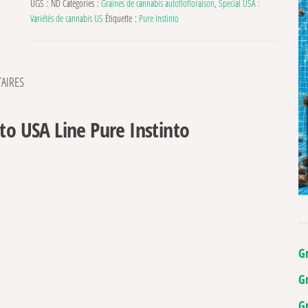
UGS :
ND
Catégories :
Graines de cannabis autoflofloraison
,
Special USA :
Variétés de cannabis US
Étiquette :
Pure Instinto
AIRES
to USA Line Pure Instinto
G
G
G