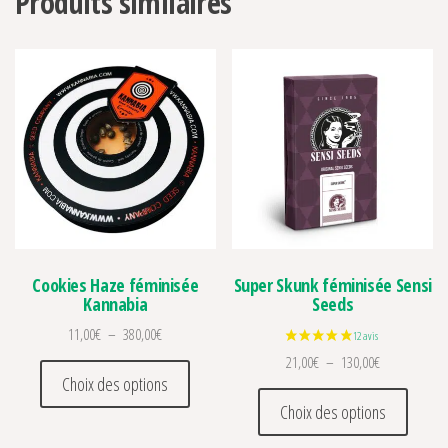
Produits similaires
Cookies Haze féminisée
Super Skunk féminisée Sensi
Kannabia
Seeds
Plage de prix : 11,00€ à 380,00€
11,00
€
–
380,00
€
Plage de prix
21,00
€
–
130,00
€
Ce produit a plusieurs variations. Les optio
Choix des options
Ce prod
Choix des options