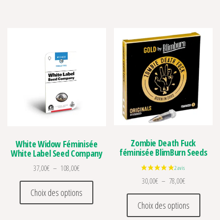
Zombie Death Fuck
White Widow Féminisée
féminisée BlimBurn Seeds
White Label Seed Company
Plage de prix : 37,00€ à 108,00€
37,00
€
–
108,00
€
Plage de prix 
30,00
€
–
78,00
€
Ce produit a plusieurs variations. Les optio
Choix des options
Ce prod
Choix des options