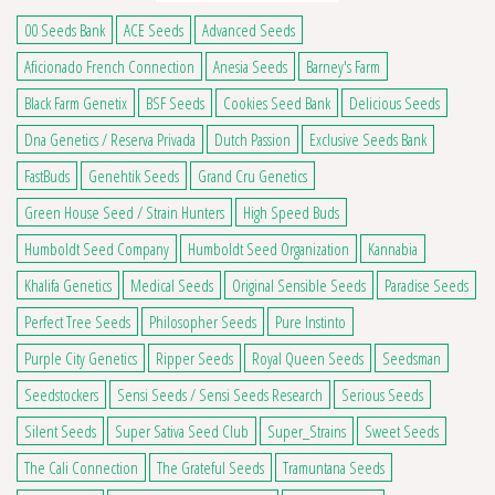
00 Seeds Bank
ACE Seeds
Advanced Seeds
Aficionado French Connection
Anesia Seeds
Barney's Farm
Black Farm Genetix
BSF Seeds
Cookies Seed Bank
Delicious Seeds
Dna Genetics / Reserva Privada
Dutch Passion
Exclusive Seeds Bank
FastBuds
Genehtik Seeds
Grand Cru Genetics
Green House Seed / Strain Hunters
High Speed Buds
Humboldt Seed Company
Humboldt Seed Organization
Kannabia
Khalifa Genetics
Medical Seeds
Original Sensible Seeds
Paradise Seeds
Perfect Tree Seeds
Philosopher Seeds
Pure Instinto
Purple City Genetics
Ripper Seeds
Royal Queen Seeds
Seedsman
Seedstockers
Sensi Seeds / Sensi Seeds Research
Serious Seeds
Silent Seeds
Super Sativa Seed Club
Super_Strains
Sweet Seeds
The Cali Connection
The Grateful Seeds
Tramuntana Seeds