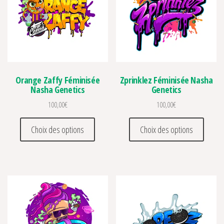
Orange Zaffy Féminisée
Zprinklez Féminisée Nasha
Nasha Genetics
Genetics
100,00
€
100,00
€
Ce produit a plusieurs variations. Les optio
Ce prod
Choix des options
Choix des options