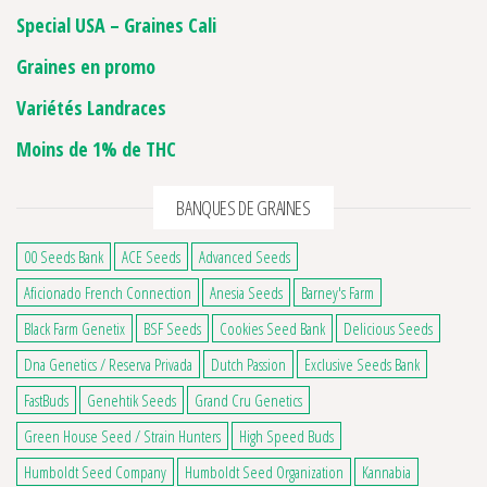
Special USA – Graines Cali
Graines en promo
Variétés Landraces
Moins de 1% de THC
BANQUES DE GRAINES
00 Seeds Bank
ACE Seeds
Advanced Seeds
Aficionado French Connection
Anesia Seeds
Barney's Farm
Black Farm Genetix
BSF Seeds
Cookies Seed Bank
Delicious Seeds
Dna Genetics / Reserva Privada
Dutch Passion
Exclusive Seeds Bank
FastBuds
Genehtik Seeds
Grand Cru Genetics
Green House Seed / Strain Hunters
High Speed Buds
Humboldt Seed Company
Humboldt Seed Organization
Kannabia