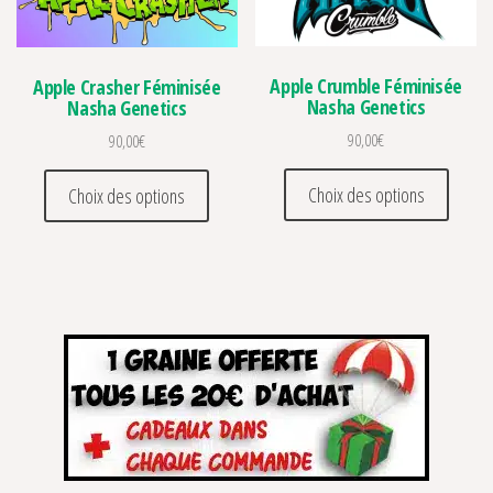
Apple Crumble Féminisée
Apple Crasher Féminisée
Nasha Genetics
Nasha Genetics
90,00
€
90,00
€
Ce prod
Ce produit a plusieurs variations. Les optio
Choix des options
Choix des options