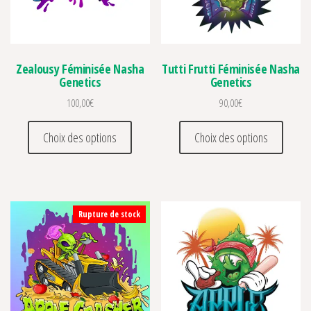
Zealousy Féminisée Nasha
Tutti Frutti Féminisée Nasha
Genetics
Genetics
100,00
€
90,00
€
Ce produit a plusieurs variations. Les optio
Ce prod
Choix des options
Choix des options
Rupture de stock