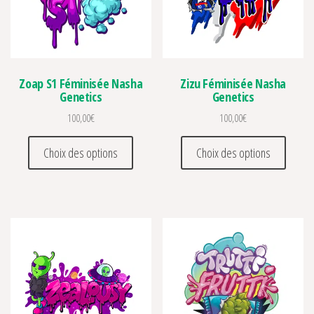
Zoap S1 Féminisée Nasha
Zizu Féminisée Nasha
Genetics
Genetics
100,00
€
100,00
€
Ce produit a plusieurs variations. Les optio
Ce prod
Choix des options
Choix des options