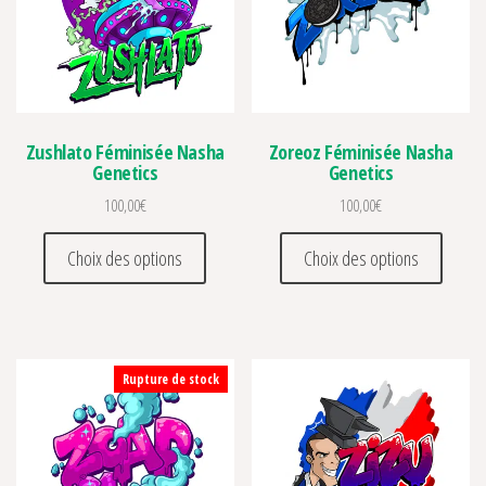
Zushlato Féminisée Nasha
Zoreoz Féminisée Nasha
Genetics
Genetics
100,00
€
100,00
€
Ce produit a plusieurs variations. Les optio
Ce prod
Choix des options
Choix des options
Rupture de stock