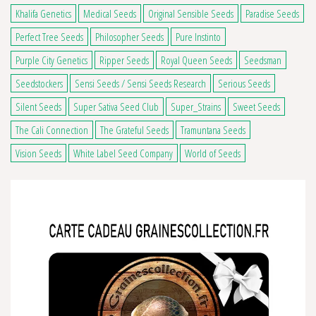
Khalifa Genetics
Medical Seeds
Original Sensible Seeds
Paradise Seeds
Perfect Tree Seeds
Philosopher Seeds
Pure Instinto
Purple City Genetics
Ripper Seeds
Royal Queen Seeds
Seedsman
Seedstockers
Sensi Seeds / Sensi Seeds Research
Serious Seeds
Silent Seeds
Super Sativa Seed Club
Super_Strains
Sweet Seeds
The Cali Connection
The Grateful Seeds
Tramuntana Seeds
Vision Seeds
White Label Seed Company
World of Seeds