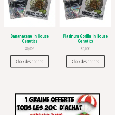
Bananacane In House
Platinum Gorilla In House
Genetics
Genetics
80,00
€
80,00
€
Ce produit a plusieurs variations. Les optio
Ce prod
Choix des options
Choix des options