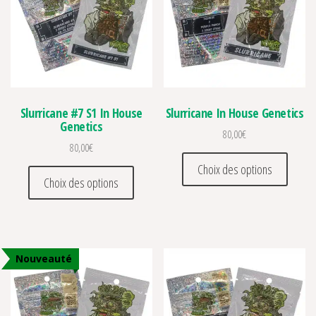
Slurricane #7 S1 In House
Slurricane In House Genetics
Genetics
80,00
€
80,00
€
Ce prod
Choix des options
Ce produit a plusieurs variations. Les optio
Choix des options
Nouveauté