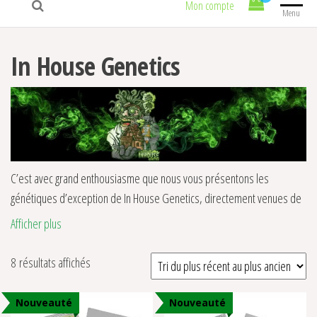
Mon compte
Menu
In House Genetics
C’est avec grand enthousiasme que nous vous présentons les
génétiques d’exception de In House Genetics, directement venues de
Snohomish, Washington, aux États-Unis. Reconnue comme une figure
Afficher plus
de proue dans l’industrie du cannabis, cette banque de graines a non
seulement redéfini les standards de qualité, mais s’est également
Trié du plus récent au plus ancien
8 résultats affichés
positionnée comme une référence en matière d’innovation génétique.
Nouveauté
Nouveauté
L’excellence du micro-breeding :