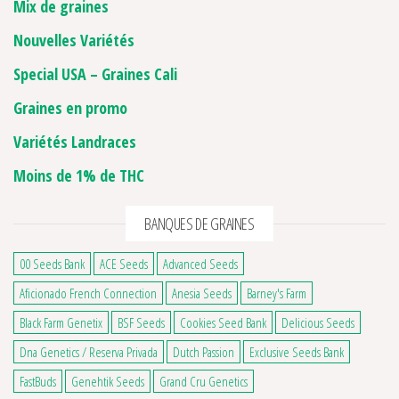
Mix de graines
Nouvelles Variétés
Special USA – Graines Cali
Graines en promo
Variétés Landraces
Moins de 1% de THC
BANQUES DE GRAINES
00 Seeds Bank
ACE Seeds
Advanced Seeds
Aficionado French Connection
Anesia Seeds
Barney's Farm
Black Farm Genetix
BSF Seeds
Cookies Seed Bank
Delicious Seeds
Dna Genetics / Reserva Privada
Dutch Passion
Exclusive Seeds Bank
FastBuds
Genehtik Seeds
Grand Cru Genetics