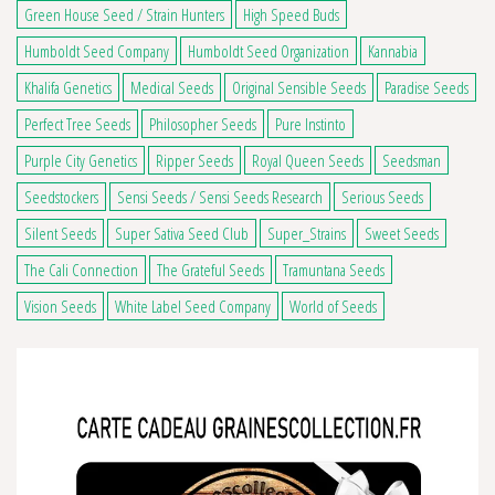
Green House Seed / Strain Hunters
High Speed Buds
Humboldt Seed Company
Humboldt Seed Organization
Kannabia
Khalifa Genetics
Medical Seeds
Original Sensible Seeds
Paradise Seeds
Perfect Tree Seeds
Philosopher Seeds
Pure Instinto
Purple City Genetics
Ripper Seeds
Royal Queen Seeds
Seedsman
Seedstockers
Sensi Seeds / Sensi Seeds Research
Serious Seeds
Silent Seeds
Super Sativa Seed Club
Super_Strains
Sweet Seeds
The Cali Connection
The Grateful Seeds
Tramuntana Seeds
Vision Seeds
White Label Seed Company
World of Seeds